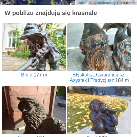
Leaflet
| ©
OpenStreetMap
Contributors
W pobliżu znajdują się krasnale
Binio
177 m
Błyskotka, Gwarancjusz,
Asystek i Tradycjusz
184 m