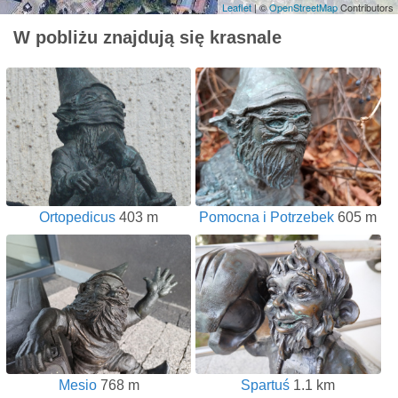
Leaflet
| ©
OpenStreetMap
Contributors
W pobliżu znajdują się krasnale
Ortopedicus
403 m
Pomocna i Potrzebek
605 m
Mesio
768 m
Spartuś
1.1 km