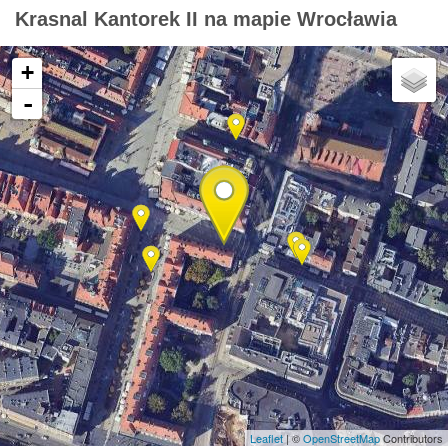
Krasnal Kantorek II na mapie Wrocławia
+
-
Leaflet
| ©
OpenStreetMap
Contributors