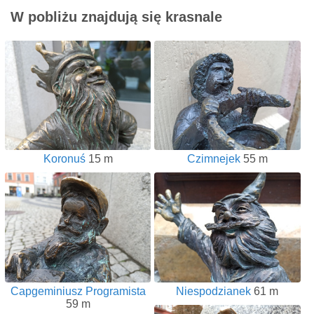
W pobliżu znajdują się krasnale
Koronuś
15 m
Czimnejek
55 m
Capgeminiusz Programista
Niespodzianek
61 m
59 m