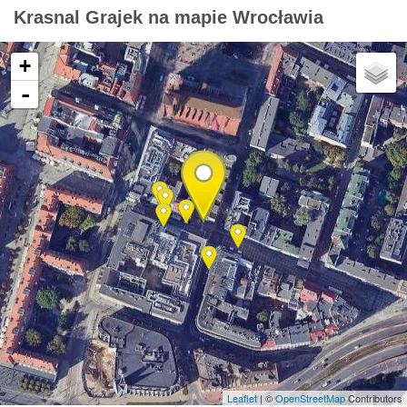
Krasnal Grajek na mapie Wrocławia
+
-
Leaflet
| ©
OpenStreetMap
Contributors