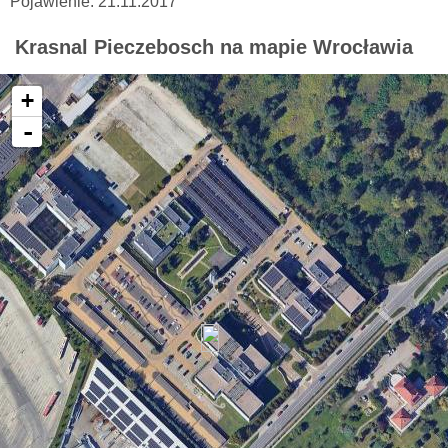
Pojawienie: 21.11.2017
Krasnal Pieczebosch na mapie Wrocławia
+
-