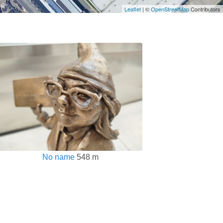
Leaflet
| ©
OpenStreetMap
Contributors
No name
548 m