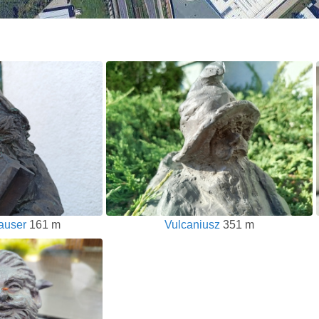
auser
161 m
Vulcaniusz
351 m