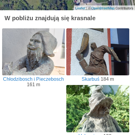
Leaflet
| ©
OpenStreetMap
Contributors
W pobliżu znajdują się krasnale
Chłodzibosch i Pieczebosch
Skarbuś
184 m
161 m