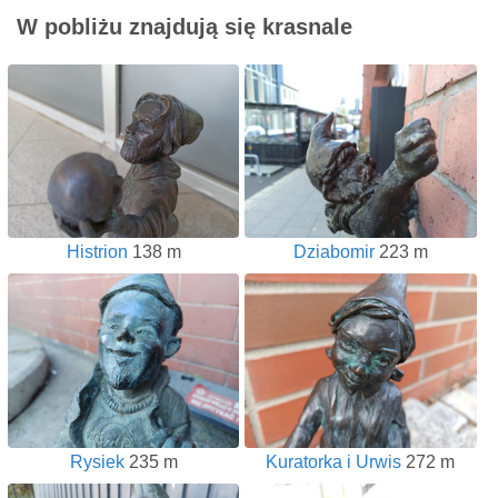
W pobliżu znajdują się krasnale
Histrion
138 m
Dziabomir
223 m
Rysiek
235 m
Kuratorka i Urwis
272 m