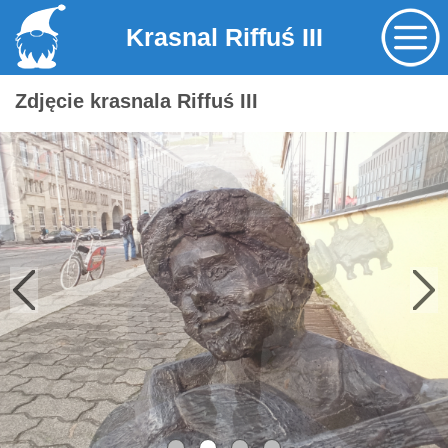
Krasnal Riffuś III
Zdjęcie krasnala Riffuś III