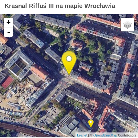
Krasnal Riffuś III na mapie Wrocławia
+
-
Leaflet
| ©
OpenStreetMap
Contributors