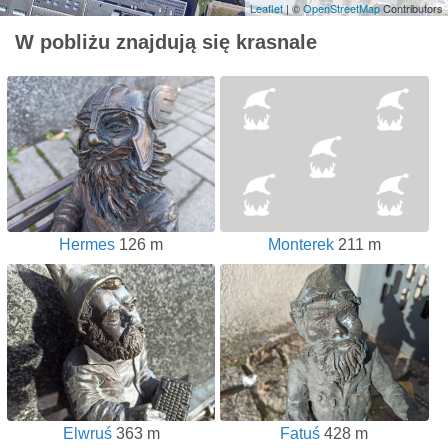
Leaflet
| ©
OpenStreetMap
Contributors
W pobliżu znajdują się krasnale
Hermes
126 m
Monterek
211 m
Elwruś
363 m
Fatuś
428 m