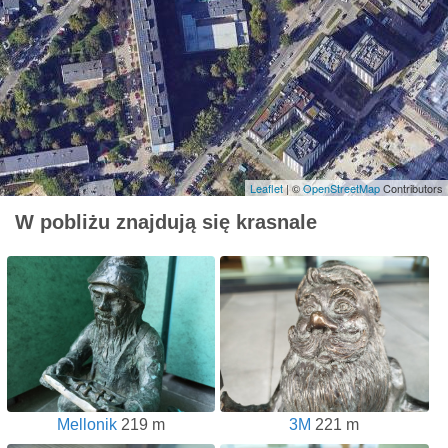
Leaflet
| ©
OpenStreetMap
Contributors
W pobliżu znajdują się krasnale
Mellonik
219 m
3M
221 m