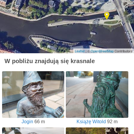
Leaflet
| ©
OpenStreetMap
Contributors
W pobliżu znajdują się krasnale
Jogin
66 m
Książę Witold
92 m