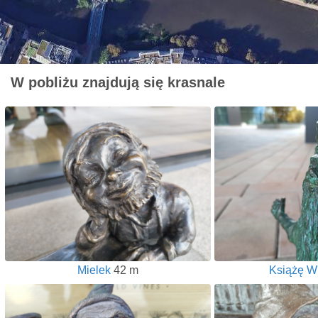
W pobliżu znajdują się krasnale
Mielek
42 m
Książę Wi