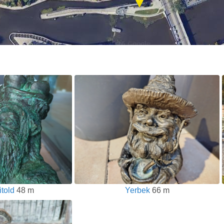
told
48 m
Yerbek
66 m