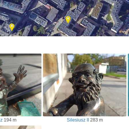
sz
194 m
Silesiusz II
283 m