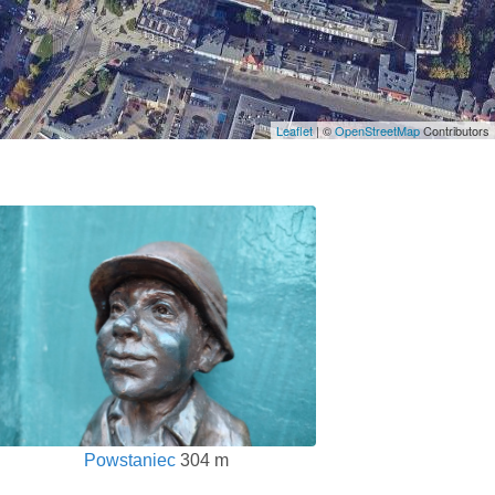
Leaflet
| ©
OpenStreetMap
Contributors
Powstaniec
304 m