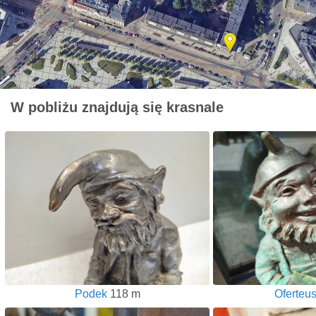
W pobliżu znajdują się krasnale
Podek
118 m
Oferteu