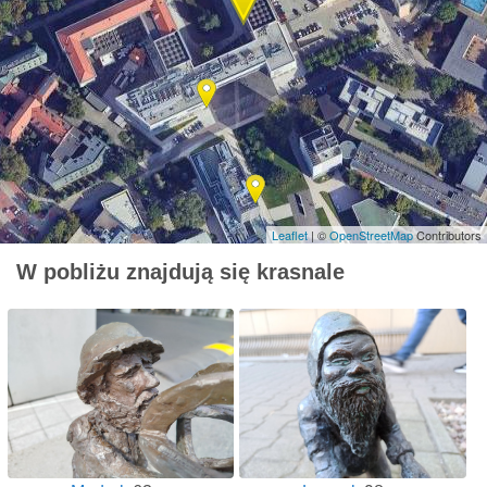
Leaflet
| ©
OpenStreetMap
Contributors
W pobliżu znajdują się krasnale