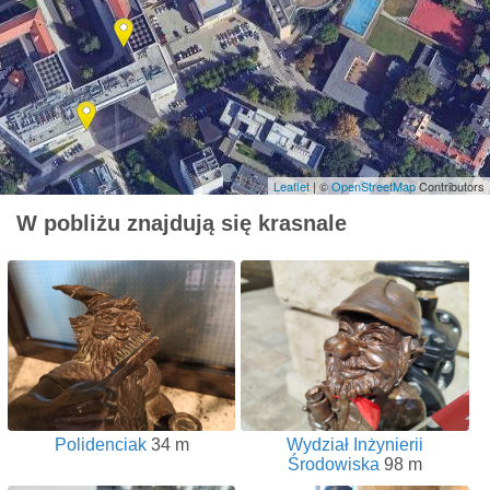
Leaflet
| ©
OpenStreetMap
Contributors
W pobliżu znajdują się krasnale
Polidenciak
34 m
Wydział Inżynierii
Środowiska
98 m