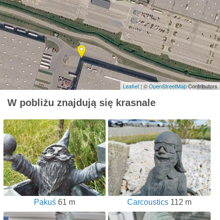
Leaflet
| ©
OpenStreetMap
Contributors
W pobliżu znajdują się krasnale
Pakuś
61 m
Carcoustics
112 m