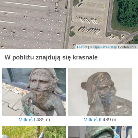
Leaflet
| ©
OpenStreetMap
Contributors
W pobliżu znajdują się krasnale
Milkuś I
485 m
Milkuś II
489 m