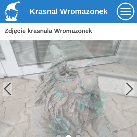
Krasnal Wromazonek
Zdjęcie krasnala Wromazonek