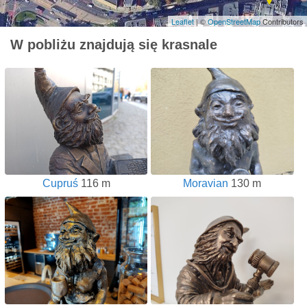
Leaflet
| ©
OpenStreetMap
Contributors
W pobliżu znajdują się krasnale
Cupruś
116 m
Moravian
130 m