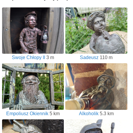
Swoje Chłopy II
3 m
Sadeusz
110 m
Empoliusz Okiennik
5 km
Alkoholik
5.3 km