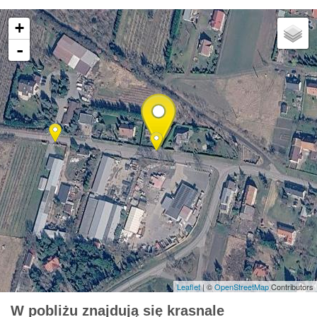
+
-
Leaflet
| ©
OpenStreetMap
Contributors
W pobliżu znajdują się krasnale