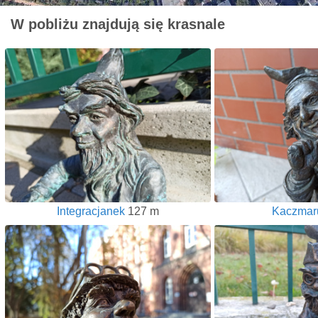
W pobliżu znajdują się krasnale
Integracjanek
127 m
Kaczmar