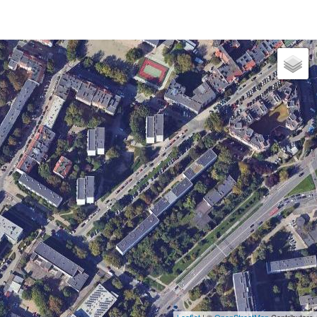
Leaflet
| ©
OpenStreetMap
Contributors