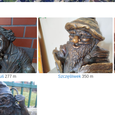
uś
277 m
Szczęśliwek
350 m