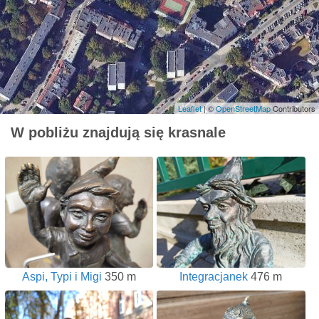
Leaflet
| ©
OpenStreetMap
Contributors
W pobliżu znajdują się krasnale
Aspi, Typi i Migi
350 m
Integracjanek
476 m