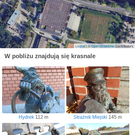
Leaflet
| ©
OpenStreetMap
Contributors
W pobliżu znajdują się krasnale
Hydrek
112 m
Strażnik Miejski
145 m