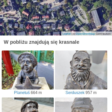
Leaflet
| ©
OpenStreetMap
Contributors
W pobliżu znajdują się krasnale
Planetuś
664 m
Serduszek
957 m