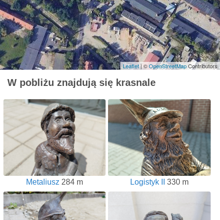
Leaflet
| ©
OpenStreetMap
Contributors
W pobliżu znajdują się krasnale
Metaliusz
284 m
Logistyk II
330 m