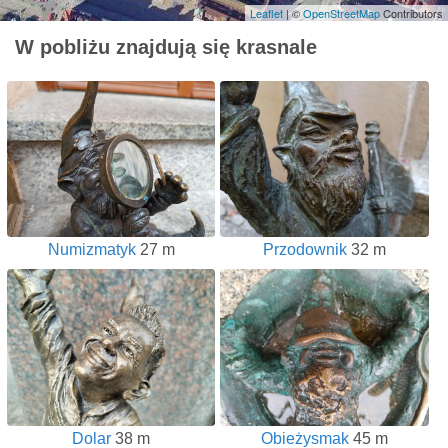
Leaflet
| ©
OpenStreetMap
Contributors
W pobliżu znajdują się krasnale
Numizmatyk
27 m
Przodownik
32 m
Dolar
38 m
Obieżysmak
45 m