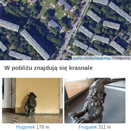
Leaflet
| ©
OpenStreetMap
Contributors
W pobliżu znajdują się krasnale
Hugonek
176 m
Frugalek
311 m