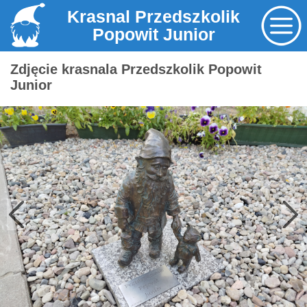
Krasnal Przedszkolik
Popowit Junior
Zdjęcie krasnala Przedszkolik Popowit
Junior