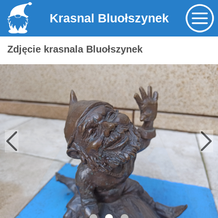
Krasnal Bluołszynek
Zdjęcie krasnala Bluołszynek