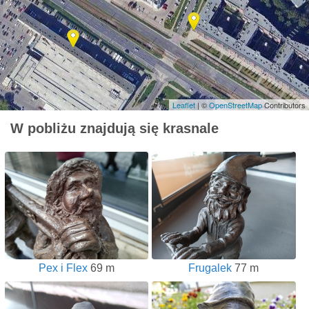
Leaflet
| ©
OpenStreetMap
Contributors
W pobliżu znajdują się krasnale
Pex i Flex
69 m
Frugalek
77 m