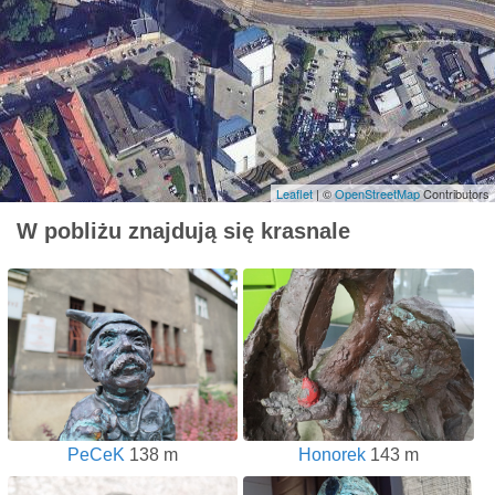
Leaflet
| ©
OpenStreetMap
Contributors
W pobliżu znajdują się krasnale
PeCeK
138 m
Honorek
143 m