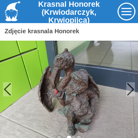
Krasnal Honorek
(Krwiodarczyk,
Krwiopijca)
Zdjęcie krasnala Honorek