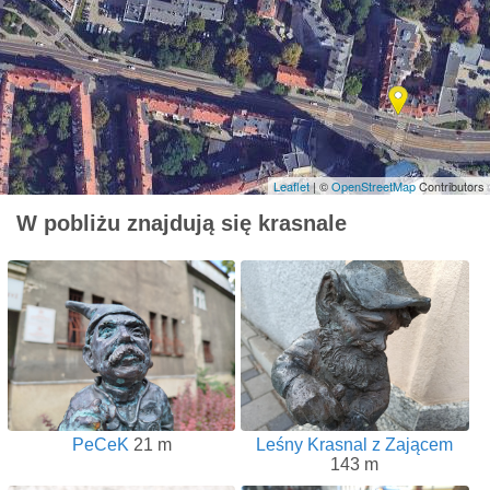
Leaflet
| ©
OpenStreetMap
Contributors
W pobliżu znajdują się krasnale
PeCeK
21 m
Leśny Krasnal z Zającem
143 m