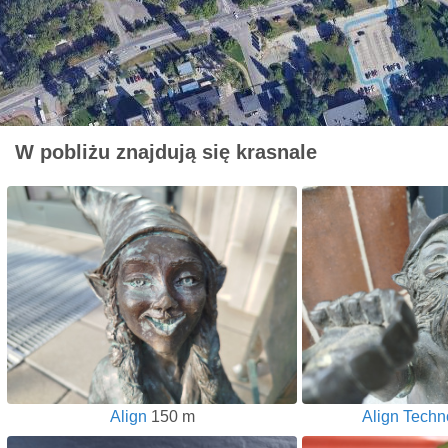
W pobliżu znajdują się krasnale
Align
150 m
Align Techn