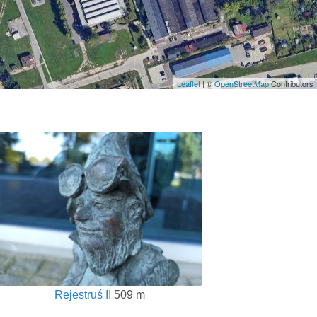
Leaflet
| ©
OpenStreetMap
Contributors
Rejestruś II
509 m