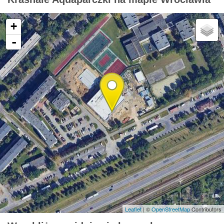
+
-
Leaflet
| ©
OpenStreetMap
Contributors