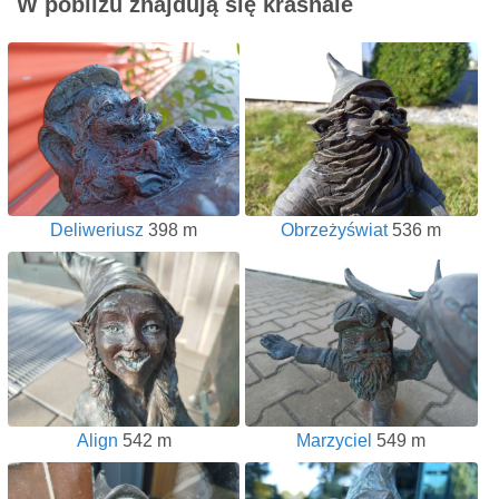
W pobliżu znajdują się krasnale
Deliweriusz
398 m
Obrzeżyświat
536 m
Align
542 m
Marzyciel
549 m