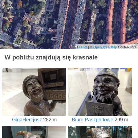
Leaflet
| ©
OpenStreetMap
Contributors
W pobliżu znajdują się krasnale
GigaHercjusz
282 m
Biuro Paszportowe
299 m