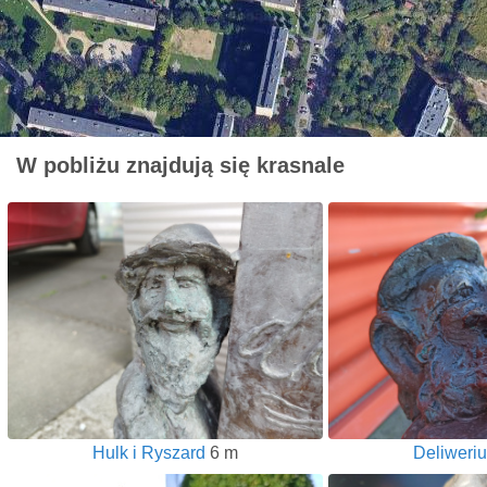
W pobliżu znajdują się krasnale
Hulk i Ryszard
6 m
Deliweri