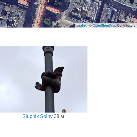
Leaflet
| ©
OpenStreetMap
Contributors
Słupnik Solny
38 м