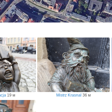
cja
19 м
Mistrz Krasnal
36 м