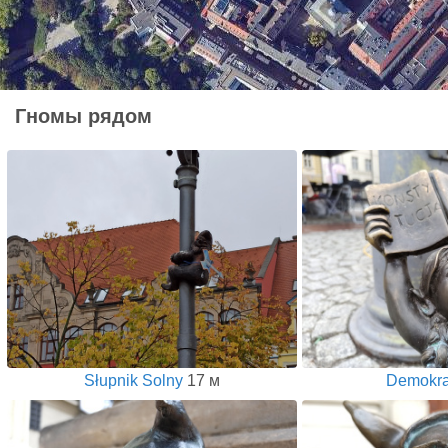
Гномы рядом
Słupnik Solny
17 м
Demokra