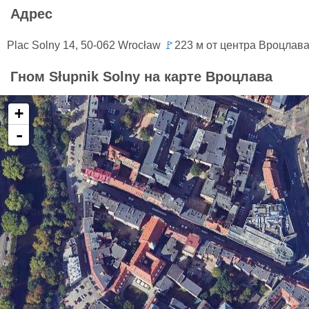
Адрес
Plac Solny 14, 50-062 Wrocław
🚩
223 м от центра Вроцлав
Гном Słupnik Solny на карте Вроцлава
+
-