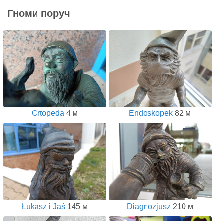
Гноми поруч
Ortopeda
4 м
Endoskopek
82 м
Łukasz i Jaś
145 м
Diagnozjusz
210 м