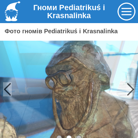
Гноми Pediatrikuś i
Krasnalinka
Фото гномів Pediatrikuś i Krasnalinka