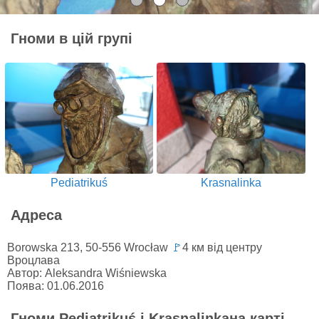
Гноми в цій групі
Pediatrikuś
Krasnalinka
Адреса
Borowska 213, 50-556 Wrocław
🚩
4 км від центру
Вроцлава
Автор: Aleksandra Wiśniewska
Поява: 01.06.2016
Гноми Pediatrikuś i Krasnalinkaна карті