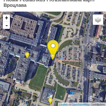
Вроцлава
+
-
Leaflet
| ©
OpenStreetMap
Contributors