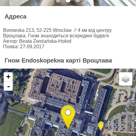
Адреса
Borowska 213, 52-225 Wrocław
🚩
4 км від центру
Вроцлава. Гном знаходиться всередині будівлі
Автор: Beata Zwolańska-Hołod
Поява: 27.09.2017
Гном Endoskopekна карті Вроцлава
+
-