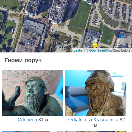
Leaflet
| ©
OpenStreetMap
Contributors
Гноми поруч
Ortopeda
81 м
Pediatrikuś i Krasnalinka
82
м