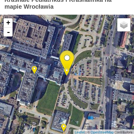
mapie Wrocławia
+
-
Leaflet
| ©
OpenStreetMap
Contributors