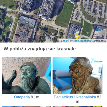
Leaflet
| ©
OpenStreetMap
Contributors
W pobliżu znajdują się krasnale
Ortopeda
81 m
Pediatrikuś i Krasnalinka
82
m