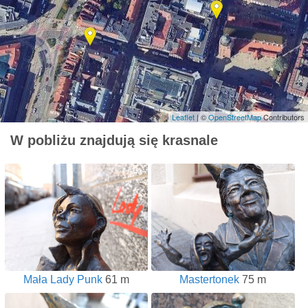
Leaflet
| ©
OpenStreetMap
Contributors
W pobliżu znajdują się krasnale
Mała Lady Punk
61 m
Mastertonek
75 m