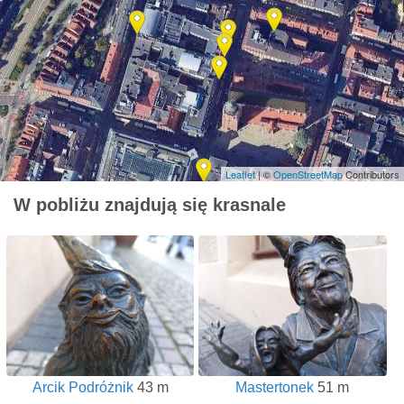
Leaflet
| ©
OpenStreetMap
Contributors
W pobliżu znajdują się krasnale
Arcik Podróżnik
43 m
Mastertonek
51 m