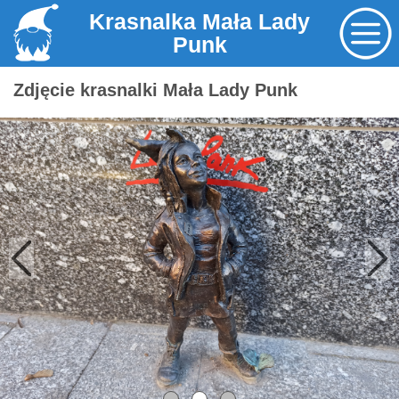
Krasnalka Mała Lady
Punk
Zdjęcie krasnalki Mała Lady Punk