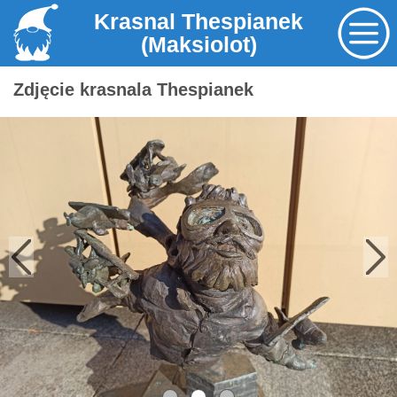
Krasnal Thespianek
(Maksiolot)
Zdjęcie krasnala Thespianek