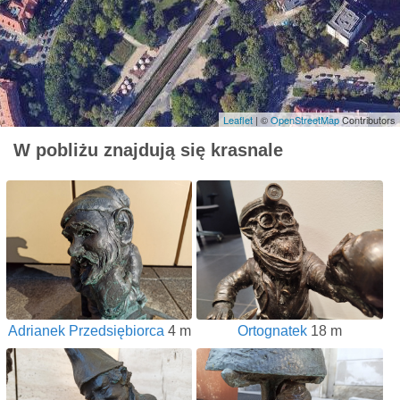
Leaflet
| ©
OpenStreetMap
Contributors
W pobliżu znajdują się krasnale
Adrianek Przedsiębiorca
4 m
Ortognatek
18 m