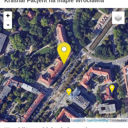
Krasnal Pacjent na mapie Wrocławia
+
-
Leaflet
| ©
OpenStreetMap
Contributors