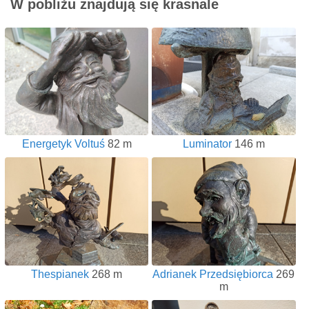
W pobliżu znajdują się krasnale
Energetyk Voltuś
82 m
Luminator
146 m
Thespianek
268 m
Adrianek Przedsiębiorca
269
m