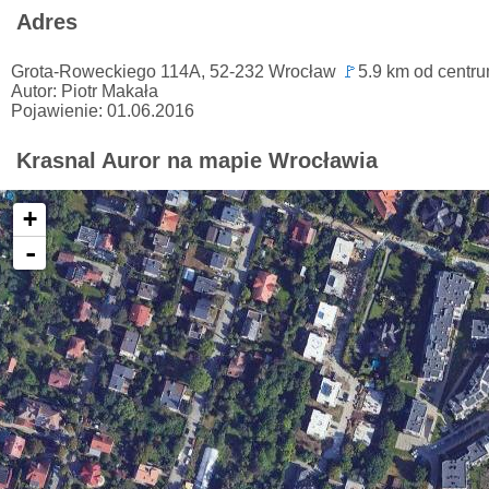
Adres
Grota-Roweckiego 114A, 52-232 Wrocław
🚩
5.9 km od centr
Autor: Piotr Makała
Pojawienie: 01.06.2016
Krasnal Auror na mapie Wrocławia
+
-