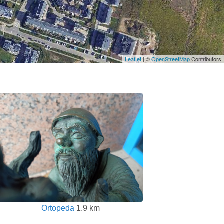
Leaflet
| ©
OpenStreetMap
Contributors
Ortopeda
1.9 km