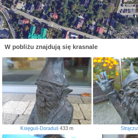
W pobliżu znajdują się krasnale
Księguś-Doraduś
433 m
Strączu