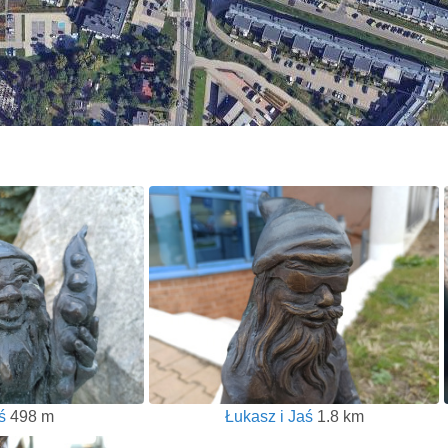
ś
498 m
Łukasz i Jaś
1.8 km