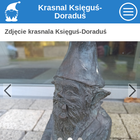
Krasnal Księguś-
Doraduś
Zdjęcie krasnala Księguś-Doraduś