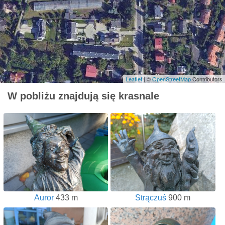
Leaflet
| ©
OpenStreetMap
Contributors
W pobliżu znajdują się krasnale
Auror
433 m
Strączuś
900 m