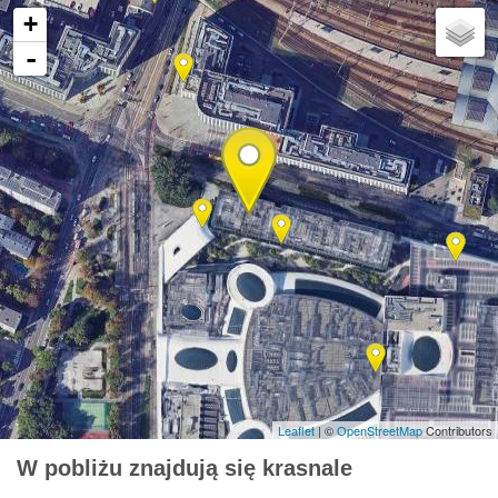
+
-
Leaflet
| ©
OpenStreetMap
Contributors
W pobliżu znajdują się krasnale