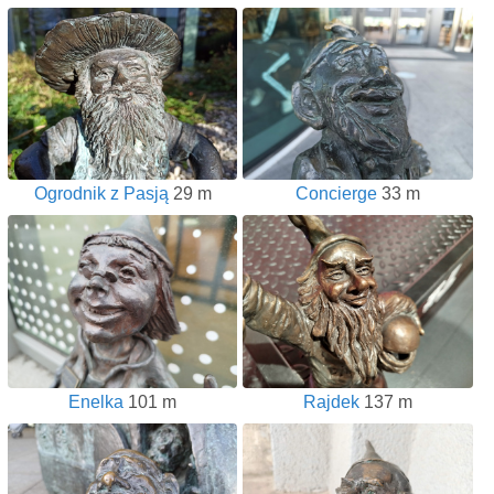
Ogrodnik z Pasją
29 m
Concierge
33 m
Enelka
101 m
Rajdek
137 m