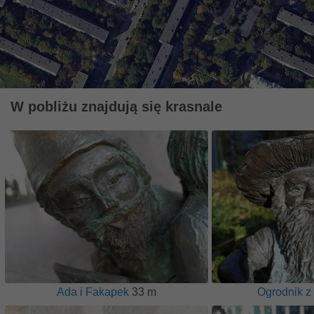
W pobliżu znajdują się krasnale
Ada i Fakapek
33 m
Ogrodnik z