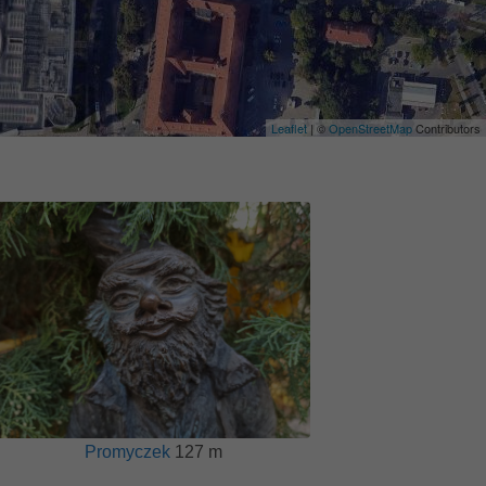
Leaflet
| ©
OpenStreetMap
Contributors
Promyczek
127 m