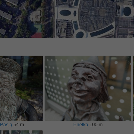
 Pasją
54 m
Enelka
100 m