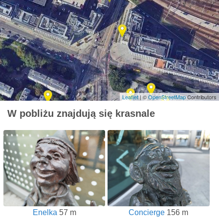
Leaflet
| ©
OpenStreetMap
Contributors
W pobliżu znajdują się krasnale
Enelka
57 m
Concierge
156 m