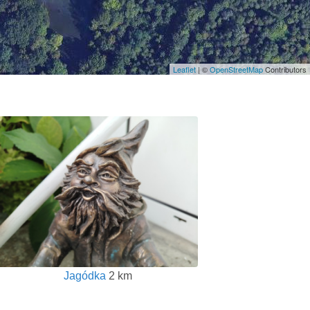
Leaflet
| ©
OpenStreetMap
Contributors
Jagódka
2 km