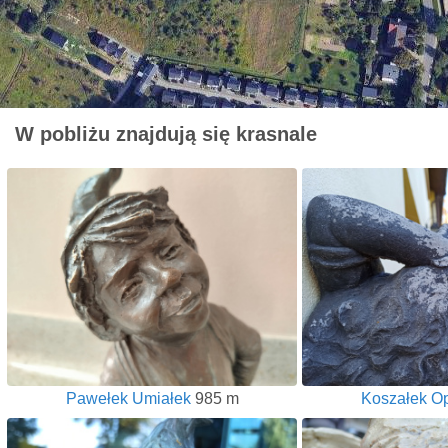
W pobliżu znajdują się krasnale
Pawełek Umiałek
985 m
Koszałek O