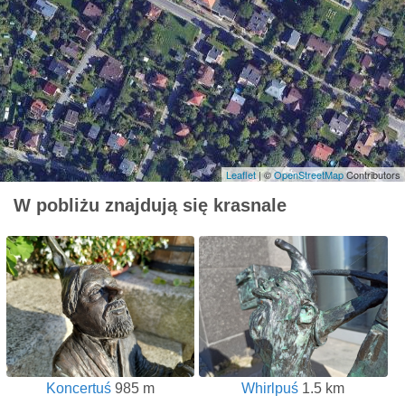
Leaflet
| ©
OpenStreetMap
Contributors
W pobliżu znajdują się krasnale
Koncertuś
985 m
Whirlpuś
1.5 km