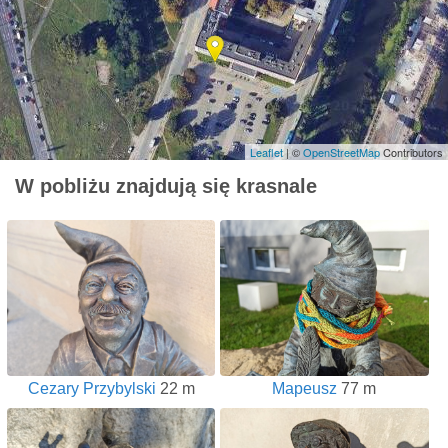
Leaflet
| ©
OpenStreetMap
Contributors
W pobliżu znajdują się krasnale
Cezary Przybylski
22 m
Mapeusz
77 m