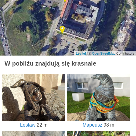
Leaflet
| ©
OpenStreetMap
Contributors
W pobliżu znajdują się krasnale
Lesław
22 m
Mapeusz
98 m